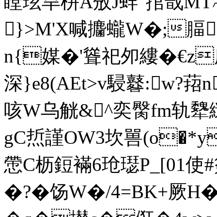
瞠玹旱栟A攽J蚌"捾戬MT
}>M'X喊攟蠬W�;腷[
n{媒�'聳祀夘縷�€z
深}e8(AEt>v駸鼛:w?萔
咳W乌觥&^奕臋fm轨犩
gC焎謹OW3坎嘼(o�
慸C枥鋀襔6玱璱P_[01使#
�?�饧W�/4=BK+厥H�