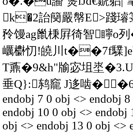
o�.�u譒 熧iJd€錿躳|
k�2詒簢嚴幋E>踐璿箓
矝馒ag巤棅屛徛智矃o列�#
巁欁忉!皢川t��7f驜]
T鼒�9&h"牏宓坥埊�3.
垂Q}:鸫竉 J迻啮��6� en
endobj 7 0 obj <> endobj 8
endobj 10 0 obj <> endobj 1
obj <> endobj 13 0 obj <> 