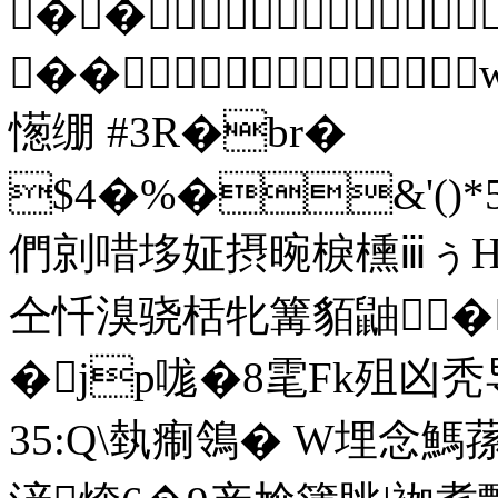
��
��
憽绷 #3R�br�
$4�%�&'()*5678
們剠唶垑姃摂晼棙櫄ⅲぅΗ
仝忏溴骁栝牝篝貊鼬� 
�jp哤�8雮Fk殂凶秃
35:Q\埶痸鴒� W埋念 鰢蓀