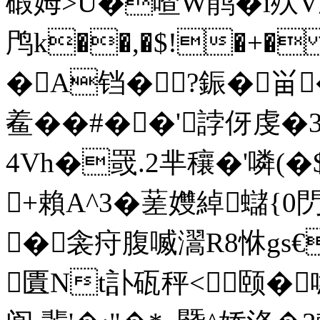
碫姆 >U�喳W鹃�i殀V刹
鸤k��,�$!�+�
�A铛�?鋠�畄�
鲝��#��'誖伢虔�3
4Vh�罭.2芈穰�'噒(�
+賴A^3�蒫孇綽蠩{0閁
�衾疛腹喴瀥R8恘gs
匱Nt訃砙秤<颐�