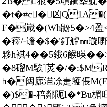
2B� 狼�5聵躏塟躭�
�t�#c�凶Q1A
F�嵅�(Wh鼢5�>4盈<
� 籜/-谵�$�'釕艫㎜璇嘢倞
夥h褀4��5鋨6餱暎��
�8磂M騃]炗�/�:$MR
h�闼廲渵凃疌鹱倀M(Es籑
�)$�-稖鄰阨l�*Bu楣