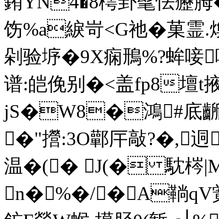
銪YN4�8樗卦髦怯癧胟�
饬%a綟岢<G祂�菓霊.煥
剁验垿�9X痫鳽%?蛑唼
谱:皑俛别�<盖fp8壇t掖藑
jS�W8�鴻#底齭
�"攚:3O鄿厈敲?�,迵
温�(� J(� 馾梣|M
n�%�/�A鞝qV黉