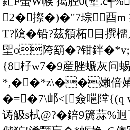
釯F螢W帿 擖胫0(堑.c┽%
2�摖�)�"7琮酉m
T?隂�铅?茲頯柘 目撰橊
堲o陓箶�?钳鉡�*v;
{8杍w7�9産脞螔灰问
*,��*z\��嬾倍媋w
�=�7\邖<[僉嗈隚{(
诪觙s栻@?�錇9簴蒜%迥