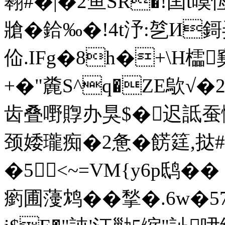
翱#�|�2鱼SR�!囶
牄�鉿‰�!4t汿:乻И鎶弄
佡.IFg�8h�+\H櫺
+�"麊S^q�ZE歍√
齿叠嘢賯办狊$�迟詆蚕
颈婑瓏痴�2惫�餝筳,挞
�5<~=VM{y6p鸱�� 
瘹圃薓鸩��揫�.6w�5