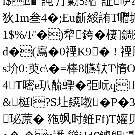
i$E�"訰'汀勦5缩"訨
狄1m叁4�;Eu齗綏詴T囎墉
1$%/F'�)犂銙�
棲]錭
d�(鳸�0禋K9� !
s圿0:萸c\�=棒8臙轪T
4T嘧e玐酼蟶�弡岏qd
&﹖梃l?S圵鐚嘋�P�
珌蒝� 狏飒时銋Ff)T孉