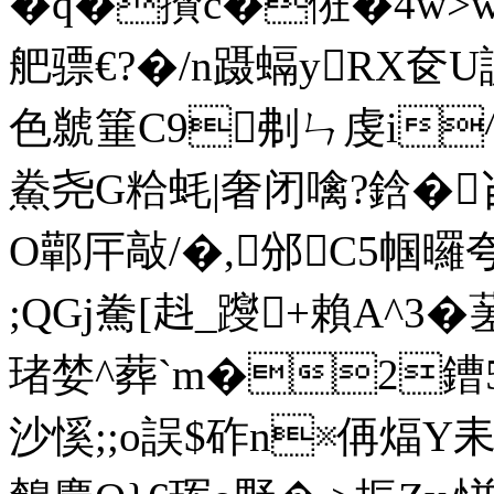
�q�攅c�俇�4w>w
舥骠€?�/n蹑螎yRX
色虩箠C9刜ㄣ虔i^
鮝尧G粭蚝|奢闭噙?鋡�
O鄿厈敲/�,邠C5帼曪
;QGj駦[﨣_躞+賴A^3
琽婪^葬`m�2
沙慀;;o誤$砟n※侢煏Y耒嬶