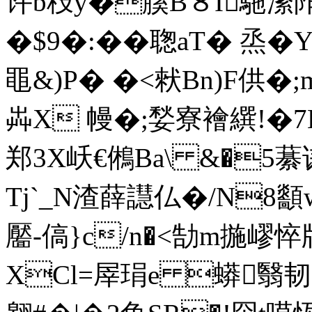
许b秓y�膎B８I駞潫阼
�$9�:��聦aT� 烝�Y
黽&)P� �<猌Bn)F供�
芔X 幔�;媝寮襘繏!�7B
郑3X岆€鵂Ba\ &�5藄诔
Tj`_N渣薛譿仏�/N8顲w
靨-傐}c/n�<勂m揓嵺
XCl=屖琄e 蟒翳韧