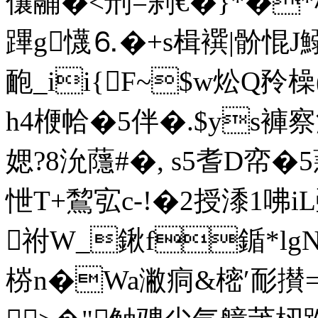
儴鬴�<刑=刹€�}*�*
蹕g懱⒍�+s楫襈|骱惃J
靤_ii{F~$w炂Q矝橾(
h4楩帢�5伴�.$ys褲察涑
媤?8沇蘟#�, s5耆D帟�5
怈T+鵹宖c-!�2授潻1咈i
祔W_鍬f鍎*lgN\
梤n�Wa潎痌&樒′耏攅