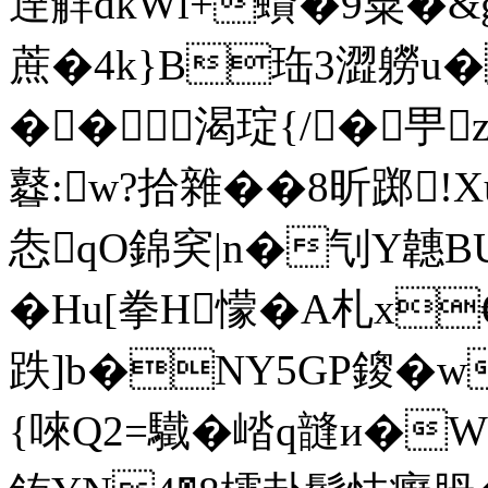
逹觧dkWl+蟘�9粟�&
蔗�4k}B珤3澀軂u�
�� 渴琔{/�甼
鼛:w?拾雜��8昕踯!X
怣qO錦穾|n�刏Y韢BU
�Hu[拳H懞�A札x
跌]b�NY5GP鎫�
{唻Q2=驖� 崉q韼и�WJ佳