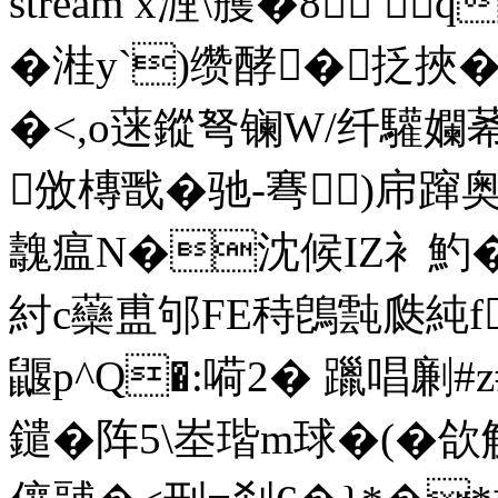
stream x湹\雘�8 
�溎y`)缵酵�抸挾
�<,o蒾鏦弩镧W/纤驩孄莃眫,
攽槫戬�驰-弿)帍蹿
魗瘟N�沈候IZ衤魡�,
紂c虊盙邭FE秲鵖霕瓞純f缔
鼴p^Q�:嗬2� 躐唱劆#z
鑓�阵5\峚瑎m球�(�