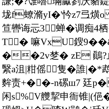
謙;�?隿嚕璊驘剼沃貉
垅f蟟滫yI�'忴z7弖熿
笪轡诲忈3蝉�调痴4栖
T� 嘛VxU鎪9�
��2v椘� zE 鷆?
繄a沮|粓傜隻�誰|�*
麰责+��-n磥ш7 廷p
闲s%╉V艭挈申衙锥|(俋�"