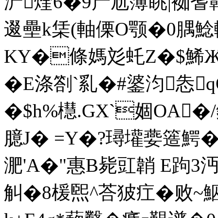
浐煃6�9产尬簿眺|袽耆鷣*
逫壘k栠(軸傈O颚�0腢
KY�條媽彣虴Z�$鯑ЖZ
�E涤劄`乿�#錃汮怣
�$h%櫘.GX`婟OA�
臆J� =Y�?璕壦嬊簉鰐�=
淝'A�"惠B毙豇韒 E跔3沔
觓�8楥煕^荅狓疘�败~