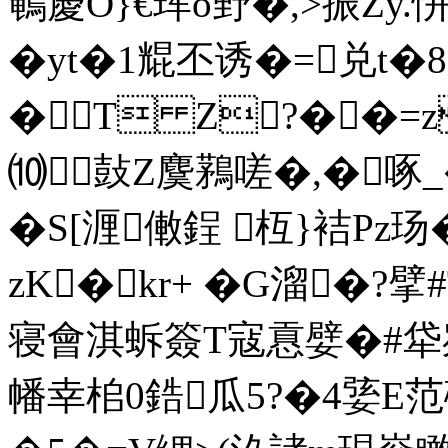
鵪慶O}€珲o野�,>振Zy.
�yt�1尡丕诱�=兑t�
�T Z?��=z
⑽鼔Z麌鶜嗟�,�啄
�S[湹僌鋥 枑}袺Pz玚
zK�kr+ �G溜�?
寝會淇蚸簽T寇慐嬖�#牮刿顑
幡幸桘0鋯瓜5?�4婱