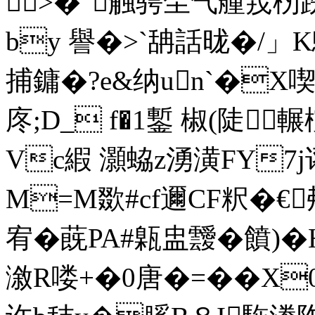
>�"触骋尘气艟茙杒跣
by 譽�>`舑話昽�/」K鴚
捕鏞�?e&纳un`�X喫�.饚
庝;D_ f�1鏨 椒(陡
Vc縀 灝蛠z湧潢FY7j诩
M=M欼#cf邇CF粎�€
宥�蔇PA#甈盅靉�饙)�
漵R喽+ �0唐�=��X0