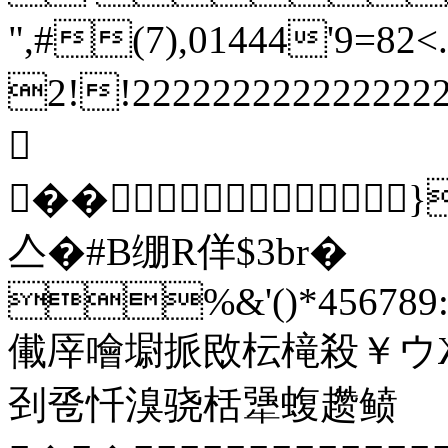
",#(7),01444'9
2!!2222222222222
��
亼�#B绷R佯$3br�
%&'()*456789:C
儎厗噲墛挀敃枟槞殺￥ウ
刭卺忏溴骁栝犟蝮趱鲼