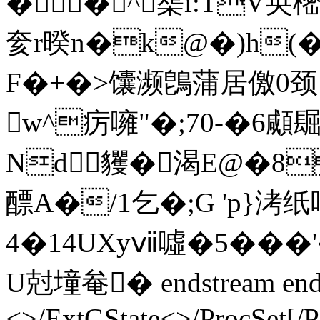
�� ^榘i:TV奂樒
奒r暌n�k@�)h(�
F�+�>馕濒鵖蒲居儌0颈
w^疠噰"�;70-�
Nd貜�渴Е@�8
醥A�/1乞�;G 'p}洘
4�14UXyⅶ噓�5��
U尅墥奙� endstream endo
<>/ExtGState<>/ProcSet[/