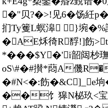
k+E4g*蔾鑿 � 痻z覲谱
�"贝?�>!见6�饧紝p�
扪Ty籆L螟滜 }
埦�%
�AE秌徛R馟!]飭>t
*���$Y�'i韶闼
oS\#�#攅*蕄A僟R�
�#N<�:飭�&C]_
��饣獆N柲玖<宝靏