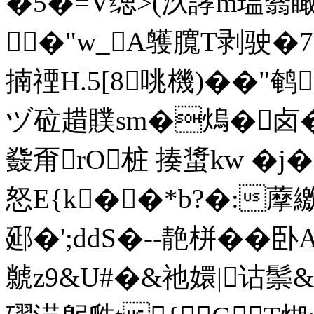
�5�=V缌>(汣誟m瑥嵡瞰
�"w_A鹱臗T剥驶�7v
揇禋H.5[8咷機)��"鹌
ヅ砬趞贌sm�熓�卤�
鼗甭rO桩 揍螀kw �j�
怒E{k��*b?�:
郔�';ddS�--靘栟��
虩z9&U#�&祂嬛|诂鬃