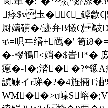
阆.輩'�:"�*~鱀^娇涤�3轔
痵$v圡�€_鏬龡€
厨嬦磺�/迹弁B犠Q 馶D裁"
ч\=呮ヰ缗+蘤�' 笥i8
�-轇鵇<娋�$峕H*� 
瘜�-!�;涾�|�?*鎩A痡
諕鰊イr珶�?�4旌掚T浀
WM��>u嵲S嵱�;V