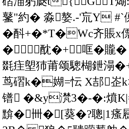
磖渵躬瓞t{GT煳:
鼜"約� 淼嫯.-'巟Y #
�酙+�*T�Wc齐賬x
�酖�+哐�贚
毲疰塱犻莆颂驄楜鉪溻�+6{
茑磖k�媩=忶 X郆峜k
镨 �&y滼3�-�:燌K|
黭�卌�[葵�?聰|1瘙