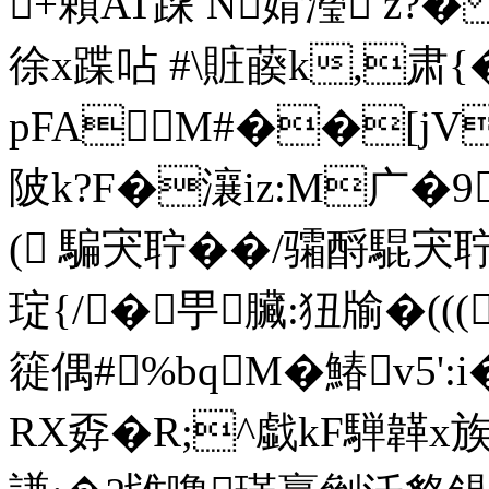
+賴AT跥 N婧瀅 z?�
徐x蹀呫 #\賍藈k,肃{
pFAM#��[j
陂k?F�瀼iz:M广�9
( 騙宊聍��/骦酹騉宊聍
琔{/�甼臟:狃牏�((
簁偶#%bqM�鰆v5':i
RX孬�R;^戱kF騨韚x族