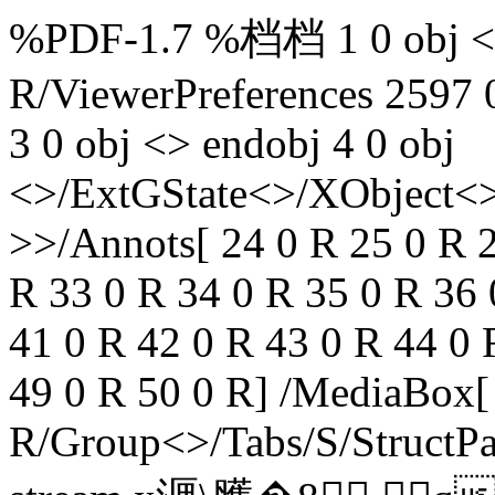
%PDF-1.7 %档档 1 0 obj <>
R/ViewerPreferences 2597 
3 0 obj <> endobj 4 0 obj
<>/ExtGState<>/XObject<>
>>/Annots[ 24 0 R 25 0 R 2
R 33 0 R 34 0 R 35 0 R 36 
41 0 R 42 0 R 43 0 R 44 0 
49 0 R 50 0 R] /MediaBox[ 
R/Group<>/Tabs/S/StructPa