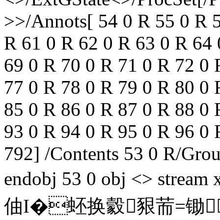
>>/Annots[ 54 0 R 55 0 R 5
R 61 0 R 62 0 R 63 0 R 64 
69 0 R 70 0 R 71 0 R 72 0 
77 0 R 78 0 R 79 0 R 80 0 
85 0 R 86 0 R 87 0 R 88 0 
93 0 R 94 0 R 95 0 R 96 0 
792] /Contents 53 0 R/Gro
endobj 53 0 obj <> s
伷I�蚽换豰豤荋
=锄