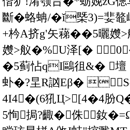
偕犷!淆颚吂�*蛎娩zG傯写
斷�蛒蚺/�ǐ槩3)=婓
+枔A挤g'矢蕛��5曬
孇>舣�%U泽[� 0
�5蓟怗 qI鷗徂&� 壇
虲�?圼R訩Eβ� S^
4 I4�(6犼Ц>[4�4肦
5恂挶?齱�侏釹�=