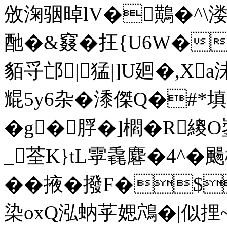
攽淗骃晫lV�鷬�^\
酏�&窡�抂{U6W�
貊寽邙|猛|]U廻�,Xa
尡5y6杂�潻傑Q�#
�g�脬�]櫩�R
_荃K}tL雽毳麔�4^�颺
��掖�撥F�$
染oxQ泓蚋苸媤鴪�|似捚~蘧